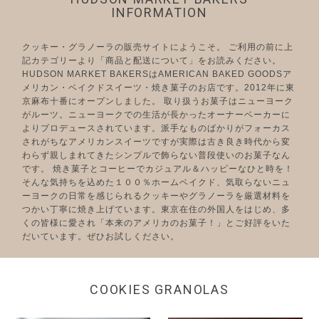
INFORMATION
クッキー・グラノーラの販売サイトにようこそ。 ご利用の前に上
記カテゴリーより「商品と配送について」をお読みください。
HUDSON MARKET BAKERSはAMERICAN BAKED GOODSア
メリカン・ベイクドスイーツ・焼き菓子のお店です。2012年に東
京麻布十番にオープンしました。 取り扱うお菓子はニューヨーク
がルーツ。ニューヨークでの生活が長かったオーナーベーカーに
よりプロデュースされています。派手なものばかりがフォーカス
されがちなアメリカンスイーツですが実際は古き良き時代から変
わらず親しまれてきたシンプルで飾らない普段使いのお菓子なん
です。 焼き菓子とコーヒーでカジュアル＆ハッピーなひと時を！
そんな気持ちを込めた１００％ホームベイクド、気取らないニュ
ーヨークの日常を感じられるクッキーやグラノーラを厳選材料を
つかい丁寧に焼き上げています。東京在住の外国人をはじめ、多
くの皆様に愛され「本来のアメリカのお菓子！」とご好評をいた
だいています。ぜひお試しください。
COOKIES GRANOLAS