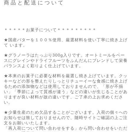
商品と配送について
＊＊＊＊＊お菓子について＊＊＊＊＊＊＊＊＊
★国産バターを１００％使用、厳選材料を使い丁寧に焼き上げ
て います。
★グラノーラはたっぷり300g入りです。オートミールをベー
スにグレインやドライフルーツをふんだんにブレンドして栄養
バランスよく彩りよく仕上げています。
★本来のお菓子に必要な材料を厳選し焼き上げています。クッ
キーなどの形を整えたりしっとりチューイーな食感に焼き上げ
るための添加物などは使用しておりませんので、「形が不揃
い」「季節によって質感が違う」などの違いが生じることがあ
りますが良い材料が故の違いです、ご了承の上お求めくださ
い。
★少量生産のため欠品することがございます。入荷の個々への
お知らせは致しておりませんので、随時サイトご確認の上ご注
文をお願いいたします。
「再入荷について問い合わせをする」から問い合わせをいただ